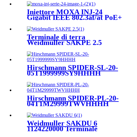
Iniettore MOXA INJ-24
Gigabit IEEE 802.3af/at PoE+
Terminale di terra
Weidmuller SAKPE 2.5
1124240000
Hirschmann SPIDER-SL-20-
05T1999999SY9HHHH
Switch Fast/Gigabit Ethernet
per guida DIN non gestito
Hirschmann SPIDER-PL-20-
04T1M29999TWVHHHH
Switch Fast/Gigabit Ethernet
per guida DIN non gestito
Weidmuller SAKDU 6
1124220000 Terminale
passante