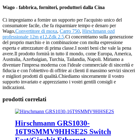
Wago - fabbrica, fornitori, produttori dalla Cina
Ci impegniamo a fornire un supporto per l'acquisto unico del
consumatore facile, che fa risparmiare tempo e denaro per
Wago,
Convertitore di moxa
,
Carro 750
,
Hirschmann ozd
professionale 12m g12
,
Zdk 2.5
.Ci concentriamo sulla generazione
del proprio marchio e in combinazione con molta espressione
esperta e attrezzature di prima classe.I nostri beni che vale la pena
avere.Il prodotto fornirà in tutto il mondo, come Europa, America,
Australia, Azerbaigian, Turchia, Tailandia, Napoli. Miriamo a
diventare l'impresa moderna con l'ideale commerciale di sincerità e
fiducia e con l'obiettivo di offrire ai clienti il ​​massimo servizi sinceri
e migliori prodotti di qualità.Chiediamo sinceramente il vostro
supporto invariato e apprezziamo i vostri gentili consigli e
indicazioni.
prodotti correlati
Hirschmann GRS1030-
16T9SMMV9HHSE2S Switch
Fast/Gigabit Ethernet