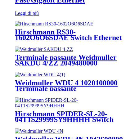
Leggi di più
Hirschmann RS30-
1602O6O6SDAE Switch Ethernet
per guida DIN industriale gestito
compatto
Terminale passante Weidmuller
SAKDU 4/ZZ 2049480000
Weidmuller WDU 4 1020100000
Terminale passante
Hirschmann SPIDER-SL-20-
04T1S29999SY9HHHH Switch
Fast/Gigabit Ethernet su guida
DIN non gestito