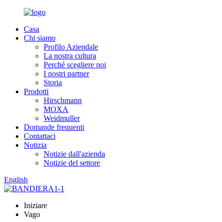
Casa
Chi siamo
Profilo Aziendale
La nostra cultura
Perché scegliere noi
I nostri partner
Storia
Prodotti
Hirschmann
MOXA
Weidmuller
Domande frequenti
Contattaci
Notizia
Notizie dall'azienda
Notizie del settore
English
Iniziare
Vago