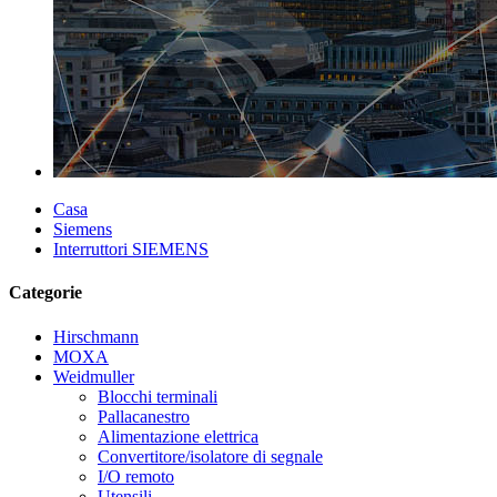
Casa
Siemens
Interruttori SIEMENS
Categorie
Hirschmann
MOXA
Weidmuller
Blocchi terminali
Pallacanestro
Alimentazione elettrica
Convertitore/isolatore di segnale
I/O remoto
Utensili