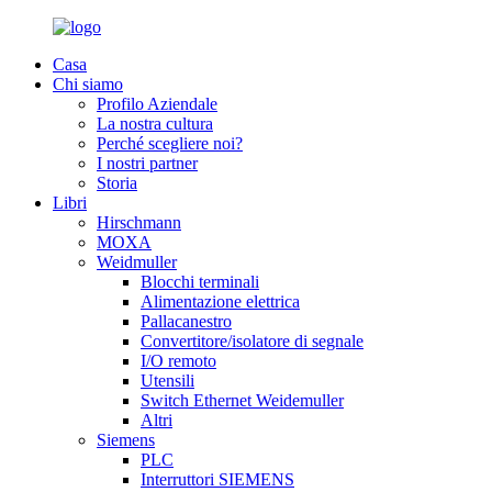
Casa
Chi siamo
Profilo Aziendale
La nostra cultura
Perché scegliere noi?
I nostri partner
Storia
Libri
Hirschmann
MOXA
Weidmuller
Blocchi terminali
Alimentazione elettrica
Pallacanestro
Convertitore/isolatore di segnale
I/O remoto
Utensili
Switch Ethernet Weidemuller
Altri
Siemens
PLC
Interruttori SIEMENS