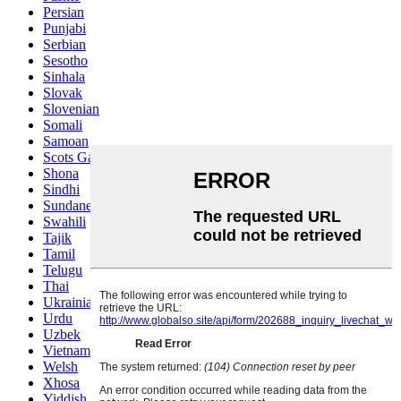
Persian
Punjabi
Serbian
Sesotho
Sinhala
Slovak
Slovenian
Somali
Samoan
Scots Gaelic
Shona
Sindhi
Sundanese
Swahili
Tajik
Tamil
Telugu
Thai
Ukrainian
Urdu
Uzbek
Vietnamese
Welsh
Xhosa
Yiddish