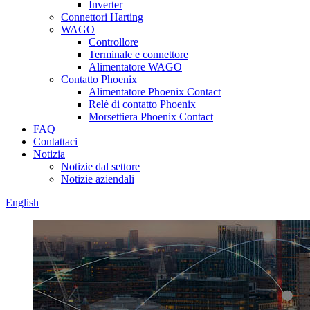
Inverter
Connettori Harting
WAGO
Controllore
Terminale e connettore
Alimentatore WAGO
Contatto Phoenix
Alimentatore Phoenix Contact
Relè di contatto Phoenix
Morsettiera Phoenix Contact
FAQ
Contattaci
Notizia
Notizie dal settore
Notizie aziendali
English