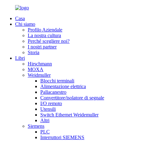
Casa
Chi siamo
Profilo Aziendale
La nostra cultura
Perché scegliere noi?
I nostri partner
Storia
Libri
Hirschmann
MOXA
Weidmuller
Blocchi terminali
Alimentazione elettrica
Pallacanestro
Convertitore/isolatore di segnale
I/O remoto
Utensili
Switch Ethernet Weidemuller
Altri
Siemens
PLC
Interruttori SIEMENS