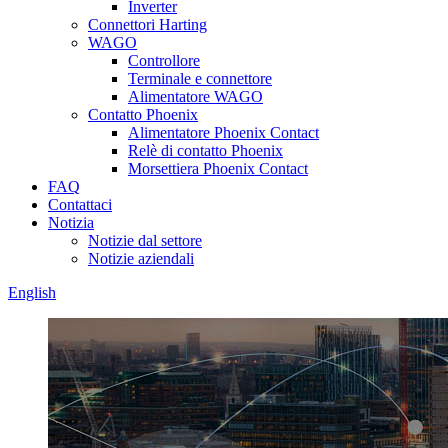
Inverter
Connettori Harting
WAGO
Controllore
Terminale e connettore
Alimentatore WAGO
Contatto Phoenix
Alimentatore Phoenix Contact
Relè di contatto Phoenix
Morsettiera Phoenix Contact
FAQ
Contattaci
Notizia
Notizie dal settore
Notizie aziendali
English