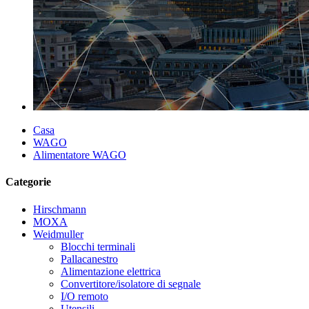
Casa
WAGO
Alimentatore WAGO
Categorie
Hirschmann
MOXA
Weidmuller
Blocchi terminali
Pallacanestro
Alimentazione elettrica
Convertitore/isolatore di segnale
I/O remoto
Utensili